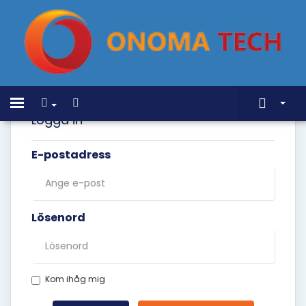
Home
Toggle
navigation
Logga in
Butik
E-postadress
Nyheter & Meddelanden
Hjälpcentral
Nätverksstatus
Lösenord
Kontakta Oss
Kom ihåg mig