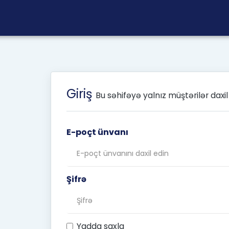
Giriş
Bu səhifəyə yalnız müştərilər daxil 
E-poçt ünvanı
Şifrə
Yadda saxla