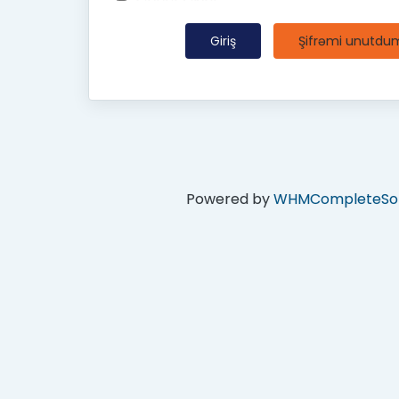
Şifrəmi unutdu
Powered by
WHMCompleteSol