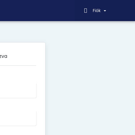
Fiók
zva