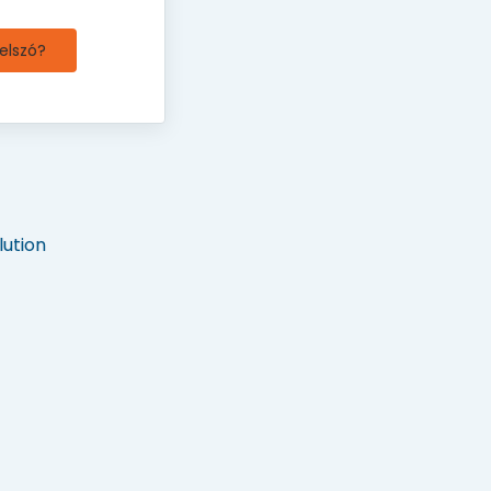
jelszó?
ution