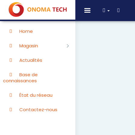
Toggle
navigation
Home
Magasin
Actualités
Base de
connaissances
État du réseau
Contactez-nous