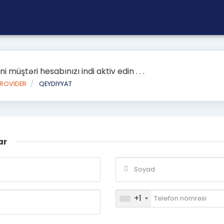
ni müştəri hesabınızı indi aktiv edin . . .
PROVIDER
QEYDIYYAT
ar
+1