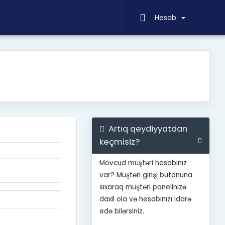
Hesab
Artıq qeydiyyatdan
keçmisiz?
Mövcud müştəri hesabınız
var? Müştəri girişi butonuna
sıxaraq müştəri panelinizə
daxil ola və hesabınızı idarə
edə bilərsiniz.