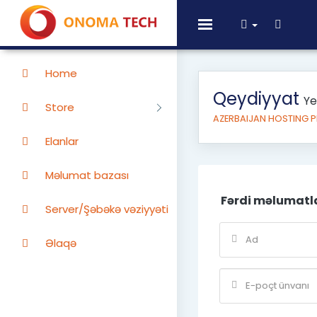
Toggle
navigation
Home
Qeydiyyat
Ye
Store
AZERBAIJAN HOSTING 
Elanlar
Məlumat bazası
Fərdi məlumatl
Server/Şəbəkə vəziyyəti
Əlaqə