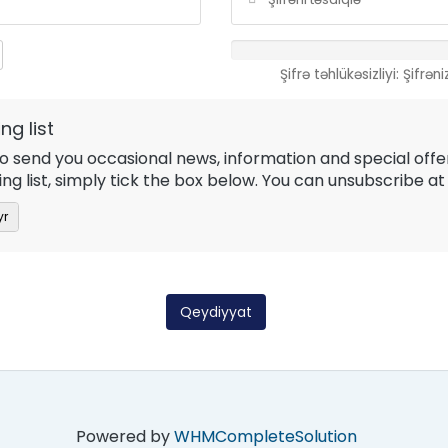
Şifrə təhlükəsizliyi: Şifrəni
ng list
to send you occasional news, information and special offe
ling list, simply tick the box below. You can unsubscribe at
yr
Powered by
WHMCompleteSolution