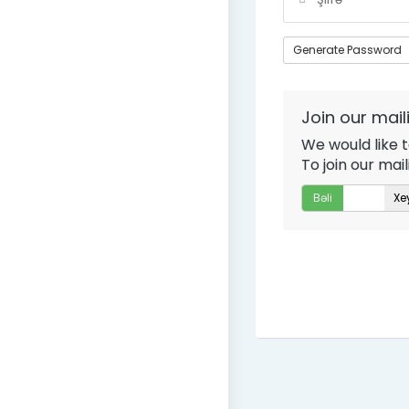
Generate Password
Join our maili
We would like 
To join our mai
Bəli
Xe