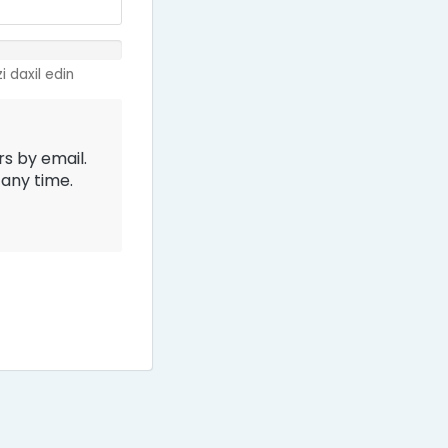
zi daxil edin
rs by email.
 any time.