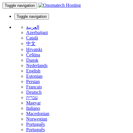
Toggle navigation
Toggle navigation
العربية
Azerbaijani
Català
中文
Hrvatski
Čeština
Dansk
Nederlands
English
Estonian
Persian
Français
Deutsch
עברית
Magyar
Italiano
Macedonian
Norwegian
Português
Português