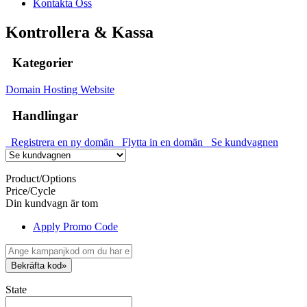
Kontakta Oss
Kontrollera & Kassa
Kategorier
Domain Hosting
Website
Handlingar
Registrera en ny domän
Flytta in en domän
Se kundvagnen
Product/Options
Price/Cycle
Din kundvagn är tom
Apply Promo Code
Bekräfta kod»
State