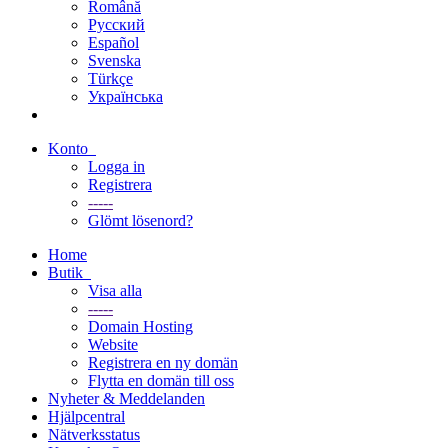
Română
Русский
Español
Svenska
Türkçe
Українська
Konto
Logga in
Registrera
-----
Glömt lösenord?
Home
Butik
Visa alla
-----
Domain Hosting
Website
Registrera en ny domän
Flytta en domän till oss
Nyheter & Meddelanden
Hjälpcentral
Nätverksstatus