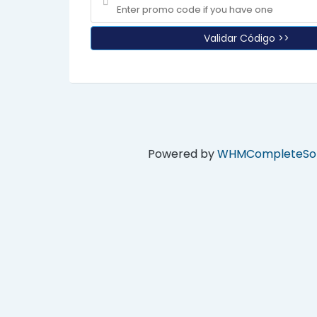
Validar Código >>
Powered by
WHMCompleteSol