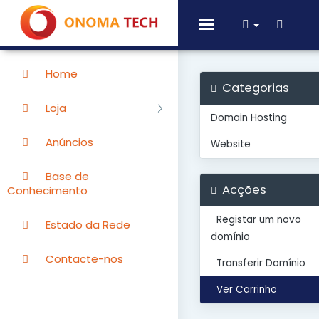
Toggle
navigation
Home
Categorias
Loja
Domain Hosting
Anúncios
Website
Base de
Acções
Conhecimento
Registar um novo
Estado da Rede
domínio
Contacte-nos
Transferir Domínio
Ver Carrinho