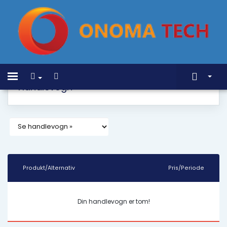
Home
Toggle
Handlevogn
navigation
Butikk
Driftsmeldinger
Kunnskapsbase
Nettverksstatus
Produkt/Alternativ
Pris/Periode
Kontakt oss
Din handlevogn er tom!